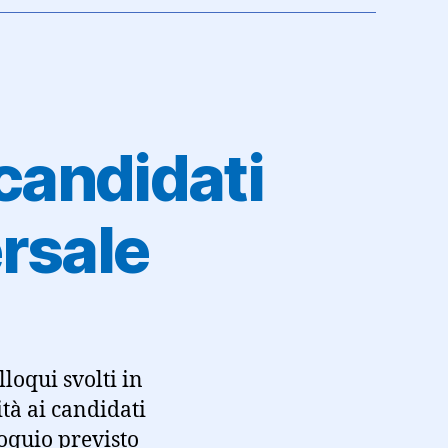
candidati
ersale
loqui svolti in
tà ai candidati
loquio previsto