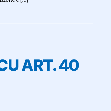
azione è […]
U ART. 40