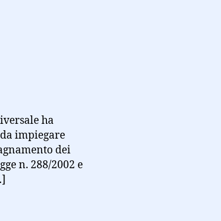
niversale ha
i da impiegare
mpagnamento dei
legge n. 288/2002 e
…]